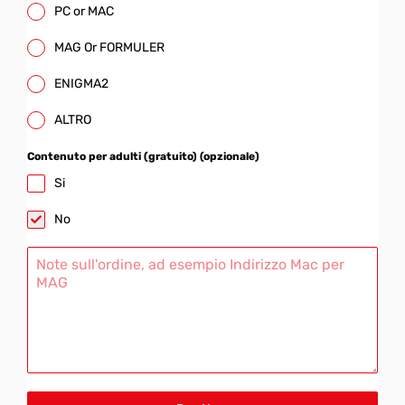
PC or MAC
MAG Or FORMULER
ENIGMA2
ALTRO
Contenuto per adulti (gratuito) (opzionale)
Si
No