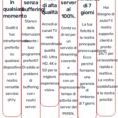
in
senza
server
di alta
di 7
Hai
qualsiasi
buffering!
al
qualità
giorni
bisogno di
momento
100%.
aiuto? Il
Stanco
Accedi ai
La tua
nostro
Goditi il ​​
delle
Conta su
canali TV
felicità è
supporto
tuo
interruzioni
di noi per
nelle
la nostra
clienti è
intrattenimento
durante i
un
straordinarie
principale
pronto
preferito
tuoi
servizio di
qualità
preoccupazione!
24/7, per
su
programmi
streaming
HD, Ultra
Ecco
un’assisten
qualsiasi
preferiti?
coerente
HD, 4K e
perché
rapida e
dispositivo
Dì addio ai
e
SD per la
forniamo
reattiva.
con il
problemi
ininterrotto
migliore
una
La vostra
nostro
di
con un
esperienza
garanzia
soddisfazio
versatile
buffering
impressionante
visiva.
di
è la nostra
servizio
con i
tempo di
rimborso
priorità!
IPTV.
nostri
attività del
di 7 giorni.
server.
server del
99,95%.