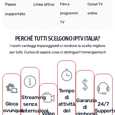
Paese
Linea attiva
Film e
Canali TV
programmi
online
supportato
TV
PERCHÉ TUTTI SCELGONO IPTV ITALIA?
I nostri vantaggi impareggiabili ci rendono la scelta migliore
per tutti. Curiosi di sapere cosa ci distingue? Immergiamoci!
Tempo
Streaming
di
Garanzia
Gioca
senza
attività
24/7
di
ovunque,
interruzioni,
del
Support
Video
rimborso