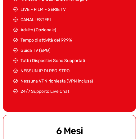
LIVE – FILM – SERIE TV
CANALI ESTERI
Adulto (Opzionale)
Tempo di attività del 99,9%
Guida TV (EPG)
Tutti i Dispositivi Sono Supportati
NESSUN IP DI REGISTRO
Nessuna VPN richiesta (VPN inclusa)
24/7 Supporto Live Chat
6 Mesi