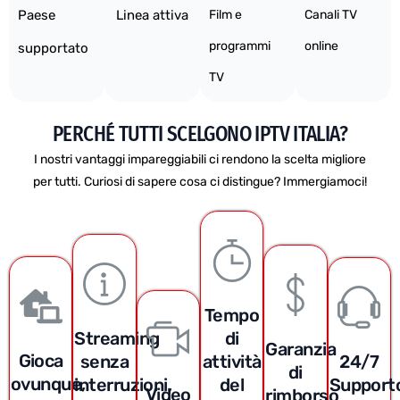
Paese
Linea attiva
Film e
Canali TV
programmi
online
supportato
TV
PERCHÉ TUTTI SCELGONO IPTV ITALIA?
I nostri vantaggi impareggiabili ci rendono la scelta migliore
per tutti. Curiosi di sapere cosa ci distingue? Immergiamoci!
Tempo
Streaming
di
Garanzia
Gioca
senza
attività
24/7
di
ovunque,
interruzioni,
del
Support
Video
rimborso