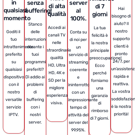
in
senza
server
di alta
di 7
Hai
qualsiasi
buffering!
al
qualità
giorni
bisogno di
momento
100%.
aiuto? Il
Stanco
Accedi ai
La tua
nostro
Goditi il ​​
delle
Conta su
canali TV
felicità è
supporto
tuo
interruzioni
di noi per
nelle
la nostra
clienti è
intrattenimento
durante i
un
straordinarie
principale
pronto
preferito
tuoi
servizio di
qualità
preoccupazione!
24/7, per
su
programmi
streaming
HD, Ultra
Ecco
un’assisten
qualsiasi
preferiti?
coerente
HD, 4K e
perché
rapida e
dispositivo
Dì addio ai
e
SD per la
forniamo
reattiva.
con il
problemi
ininterrotto
migliore
una
La vostra
nostro
di
con un
esperienza
garanzia
soddisfazio
versatile
buffering
impressionante
visiva.
di
è la nostra
servizio
con i
tempo di
rimborso
priorità!
IPTV.
nostri
attività del
di 7 giorni.
server.
server del
99,95%.