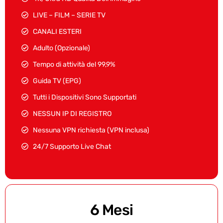
LIVE – FILM – SERIE TV
CANALI ESTERI
Adulto (Opzionale)
Tempo di attività del 99,9%
Guida TV (EPG)
Tutti i Dispositivi Sono Supportati
NESSUN IP DI REGISTRO
Nessuna VPN richiesta (VPN inclusa)
24/7 Supporto Live Chat
6 Mesi