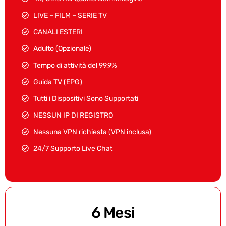
LIVE – FILM – SERIE TV
CANALI ESTERI
Adulto (Opzionale)
Tempo di attività del 99,9%
Guida TV (EPG)
Tutti i Dispositivi Sono Supportati
NESSUN IP DI REGISTRO
Nessuna VPN richiesta (VPN inclusa)
24/7 Supporto Live Chat
6 Mesi