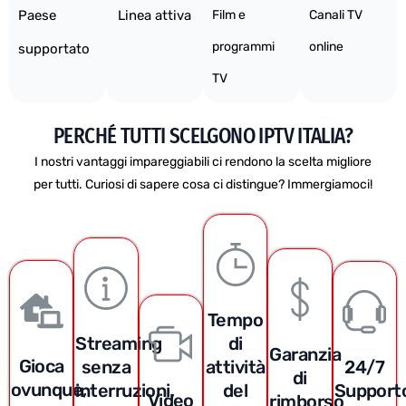
Paese
Linea attiva
Film e
Canali TV
programmi
online
supportato
TV
PERCHÉ TUTTI SCELGONO IPTV ITALIA?
I nostri vantaggi impareggiabili ci rendono la scelta migliore
per tutti. Curiosi di sapere cosa ci distingue? Immergiamoci!
Tempo
Streaming
di
Garanzia
Gioca
senza
attività
24/7
di
ovunque,
interruzioni,
del
Support
Video
rimborso