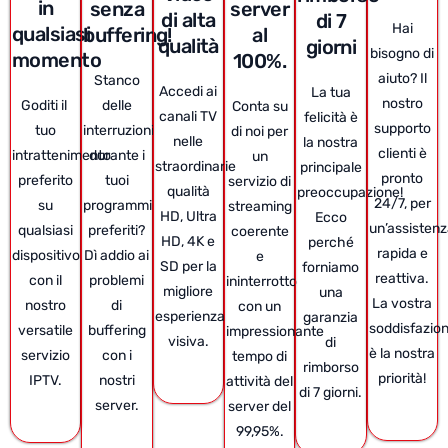
in
senza
server
di alta
di 7
Hai
qualsiasi
buffering!
al
qualità
giorni
bisogno di
momento
100%.
aiuto? Il
Stanco
Accedi ai
La tua
nostro
Goditi il ​​
delle
Conta su
canali TV
felicità è
supporto
tuo
interruzioni
di noi per
nelle
la nostra
clienti è
intrattenimento
durante i
un
straordinarie
principale
pronto
preferito
tuoi
servizio di
qualità
preoccupazione!
24/7, per
su
programmi
streaming
HD, Ultra
Ecco
un’assisten
qualsiasi
preferiti?
coerente
HD, 4K e
perché
rapida e
dispositivo
Dì addio ai
e
SD per la
forniamo
reattiva.
con il
problemi
ininterrotto
migliore
una
La vostra
nostro
di
con un
esperienza
garanzia
soddisfazio
versatile
buffering
impressionante
visiva.
di
è la nostra
servizio
con i
tempo di
rimborso
priorità!
IPTV.
nostri
attività del
di 7 giorni.
server.
server del
99,95%.