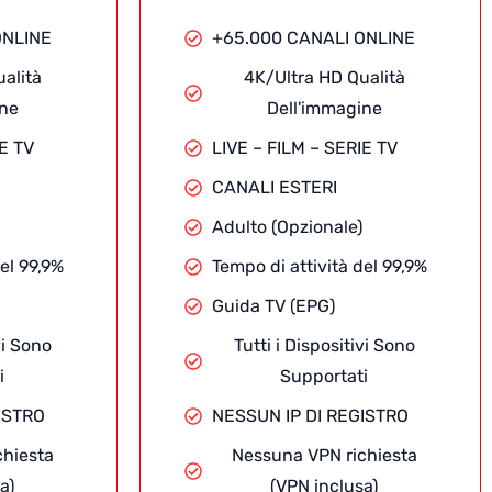
ONLINE
+65.000 CANALI ONLINE
alità
4K/Ultra HD Qualità
ine
Dell'immagine
IE TV
LIVE – FILM – SERIE TV
CANALI ESTERI
Adulto (Opzionale)
el 99,9%
Tempo di attività del 99,9%
Guida TV (EPG)
vi Sono
Tutti i Dispositivi Sono
i
Supportati
ISTRO
NESSUN IP DI REGISTRO
chiesta
Nessuna VPN richiesta
a)
(VPN inclusa)