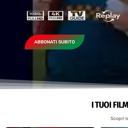
ABBONATI SUBITO
I TUOI FIL
Scopri l