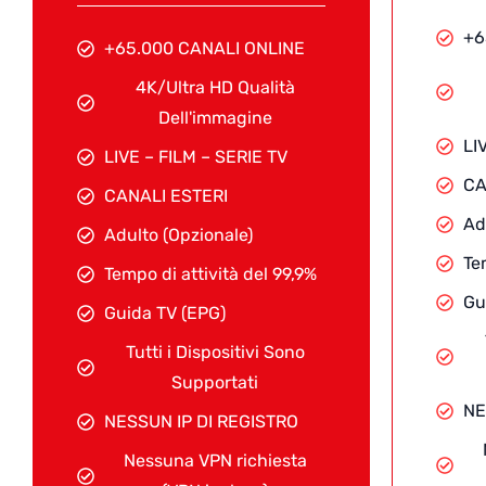
+6
+65.000 CANALI ONLINE
4K/Ultra HD Qualità
Dell'immagine
LI
LIVE – FILM – SERIE TV
CA
CANALI ESTERI
Ad
Adulto (Opzionale)
Te
Tempo di attività del 99,9%
Gu
Guida TV (EPG)
Tutti i Dispositivi Sono
Supportati
NE
NESSUN IP DI REGISTRO
Nessuna VPN richiesta