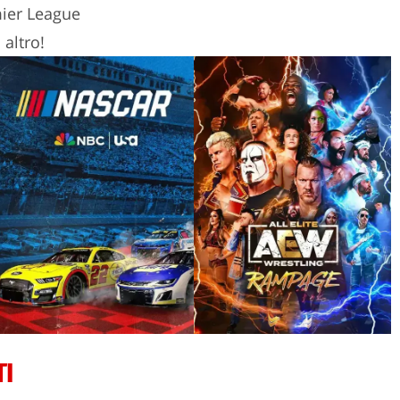
mier League
altro!
TI