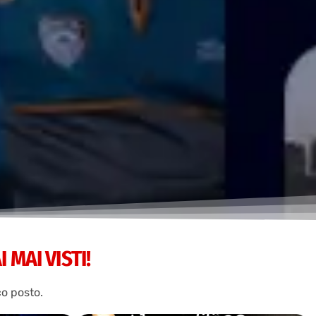
 MAI VISTI!
co posto.