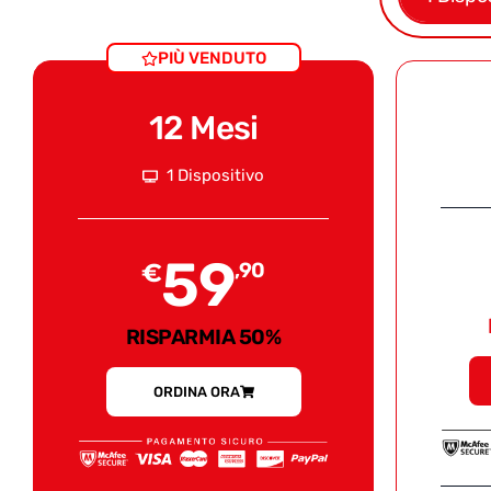
PIÙ VENDUTO
12 Mesi
1 Dispositivo
59
€
,90
RISPARMIA 50%
ORDINA ORA