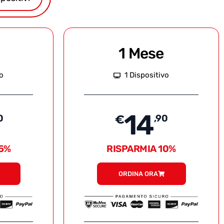
1 Mese
vo
1 Dispositivo
14
0
€
,90
35%
RISPARMIA 10%
ORDINA ORA