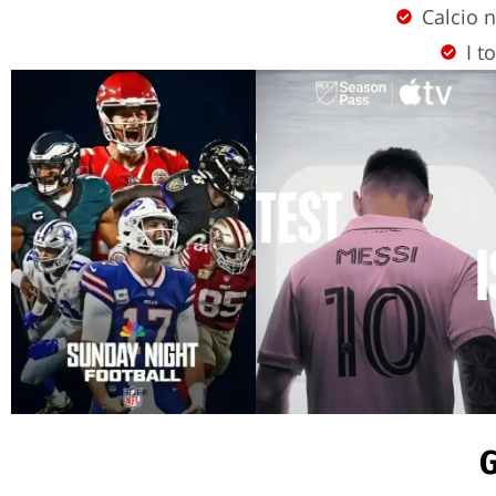
Calcio n
I t
G