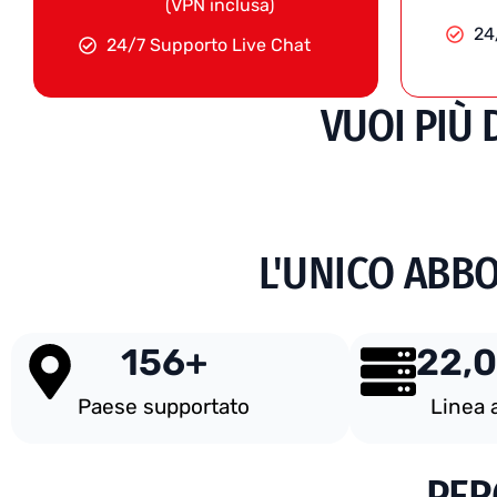
(VPN inclusa)
24
24/7 Supporto Live Chat
VUOI PIÙ 
L'UNICO ABBO
156
+
22,0
Paese supportato
Linea 
PER