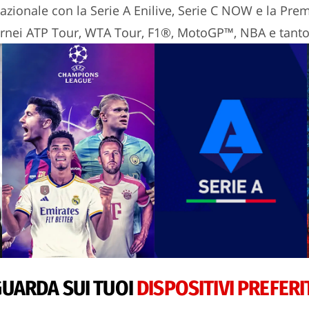
azionale con la Serie A Enilive, Serie C NOW e la Pre
ornei ATP Tour, WTA Tour, F1®, MotoGP™, NBA e tanto 
UARDA SUI TUOI
DISPOSITIVI PREFERI