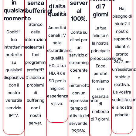
in
senza
server
di alta
di 7
Hai
qualsiasi
buffering!
al
qualità
giorni
bisogno di
momento
100%.
aiuto? Il
Stanco
Accedi ai
La tua
nostro
Goditi il ​​
delle
Conta su
canali TV
felicità è
supporto
tuo
interruzioni
di noi per
nelle
la nostra
clienti è
intrattenimento
durante i
un
straordinarie
principale
pronto
preferito
tuoi
servizio di
qualità
preoccupazione!
24/7, per
su
programmi
streaming
HD, Ultra
Ecco
un’assisten
qualsiasi
preferiti?
coerente
HD, 4K e
perché
rapida e
dispositivo
Dì addio ai
e
SD per la
forniamo
reattiva.
con il
problemi
ininterrotto
migliore
una
La vostra
nostro
di
con un
esperienza
garanzia
soddisfazio
versatile
buffering
impressionante
visiva.
di
è la nostra
servizio
con i
tempo di
rimborso
priorità!
IPTV.
nostri
attività del
di 7 giorni.
server.
server del
99,95%.