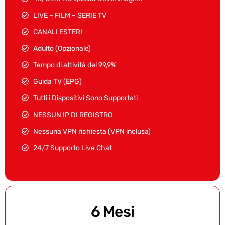
LIVE – FILM – SERIE TV
CANALI ESTERI
Adulto (Opzionale)
Tempo di attività del 99,9%
Guida TV (EPG)
Tutti i Dispositivi Sono Supportati
NESSUN IP DI REGISTRO
Nessuna VPN richiesta (VPN inclusa)
24/7 Supporto Live Chat
6 Mesi