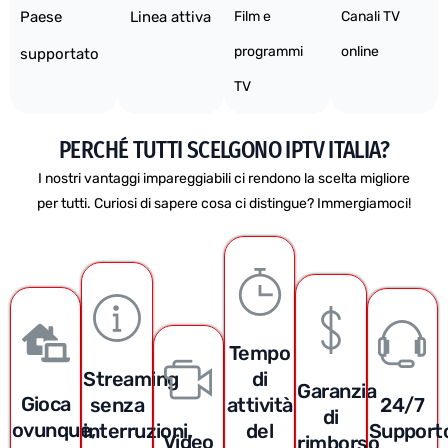
Paese
Linea attiva
Film e
Canali TV
programmi
online
supportato
TV
PERCHÉ TUTTI SCELGONO IPTV ITALIA?
I nostri vantaggi impareggiabili ci rendono la scelta migliore
per tutti. Curiosi di sapere cosa ci distingue? Immergiamoci!
Tempo
Streaming
di
Garanzia
Gioca
senza
attività
24/7
di
ovunque,
interruzioni,
del
Support
Video
rimborso