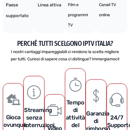
Paese
Linea attiva
Film e
Canali TV
programmi
online
supportato
TV
PERCHÉ TUTTI SCELGONO IPTV ITALIA?
I nostri vantaggi impareggiabili ci rendono la scelta migliore
per tutti. Curiosi di sapere cosa ci distingue? Immergiamoci!
Tempo
Streaming
di
Garanzia
Gioca
senza
attività
24/7
di
ovunque,
interruzioni,
del
Support
Video
rimborso