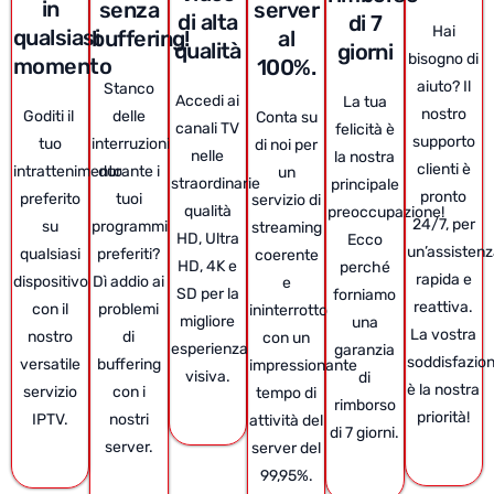
in
senza
server
di alta
di 7
Hai
qualsiasi
buffering!
al
qualità
giorni
bisogno di
momento
100%.
aiuto? Il
Stanco
Accedi ai
La tua
nostro
Goditi il ​​
delle
Conta su
canali TV
felicità è
supporto
tuo
interruzioni
di noi per
nelle
la nostra
clienti è
intrattenimento
durante i
un
straordinarie
principale
pronto
preferito
tuoi
servizio di
qualità
preoccupazione!
24/7, per
su
programmi
streaming
HD, Ultra
Ecco
un’assisten
qualsiasi
preferiti?
coerente
HD, 4K e
perché
rapida e
dispositivo
Dì addio ai
e
SD per la
forniamo
reattiva.
con il
problemi
ininterrotto
migliore
una
La vostra
nostro
di
con un
esperienza
garanzia
soddisfazio
versatile
buffering
impressionante
visiva.
di
è la nostra
servizio
con i
tempo di
rimborso
priorità!
IPTV.
nostri
attività del
di 7 giorni.
server.
server del
99,95%.