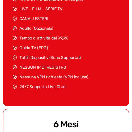
LIVE – FILM – SERIE TV
CANALI ESTERI
Adulto (Opzionale)
Tempo di attività del 99,9%
Guida TV (EPG)
Tutti i Dispositivi Sono Supportati
NESSUN IP DI REGISTRO
Nessuna VPN richiesta (VPN inclusa)
24/7 Supporto Live Chat
6 Mesi