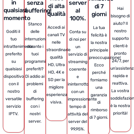
in
senza
server
di alta
di 7
Hai
qualsiasi
buffering!
al
qualità
giorni
bisogno di
momento
100%.
aiuto? Il
Stanco
Accedi ai
La tua
nostro
Goditi il ​​
delle
Conta su
canali TV
felicità è
supporto
tuo
interruzioni
di noi per
nelle
la nostra
clienti è
intrattenimento
durante i
un
straordinarie
principale
pronto
preferito
tuoi
servizio di
qualità
preoccupazione!
24/7, per
su
programmi
streaming
HD, Ultra
Ecco
un’assisten
qualsiasi
preferiti?
coerente
HD, 4K e
perché
rapida e
dispositivo
Dì addio ai
e
SD per la
forniamo
reattiva.
con il
problemi
ininterrotto
migliore
una
La vostra
nostro
di
con un
esperienza
garanzia
soddisfazio
versatile
buffering
impressionante
visiva.
di
è la nostra
servizio
con i
tempo di
rimborso
priorità!
IPTV.
nostri
attività del
di 7 giorni.
server.
server del
99,95%.