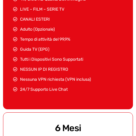
LIVE – FILM – SERIE TV
CANALI ESTERI
Adulto (Opzionale)
Tempo di attività del 99,9%
Guida TV (EPG)
Tutti i Dispositivi Sono Supportati
NESSUN IP DI REGISTRO
Nessuna VPN richiesta (VPN inclusa)
24/7 Supporto Live Chat
6 Mesi