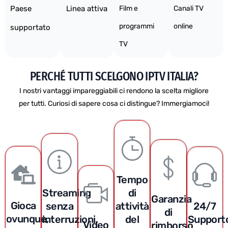
Paese
Linea attiva
Film e
Canali TV
programmi
online
supportato
TV
PERCHÉ TUTTI SCELGONO IPTV ITALIA?
I nostri vantaggi impareggiabili ci rendono la scelta migliore
per tutti. Curiosi di sapere cosa ci distingue? Immergiamoci!
Tempo
Streaming
di
Garanzia
Gioca
senza
attività
24/7
di
ovunque,
interruzioni,
del
Support
Video
rimborso