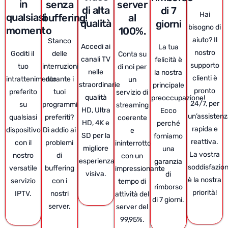
in
senza
server
di alta
di 7
Hai
qualsiasi
buffering!
al
qualità
giorni
bisogno di
momento
100%.
aiuto? Il
Stanco
Accedi ai
La tua
nostro
Goditi il ​​
delle
Conta su
canali TV
felicità è
supporto
tuo
interruzioni
di noi per
nelle
la nostra
clienti è
intrattenimento
durante i
un
straordinarie
principale
pronto
preferito
tuoi
servizio di
qualità
preoccupazione!
24/7, per
su
programmi
streaming
HD, Ultra
Ecco
un’assisten
qualsiasi
preferiti?
coerente
HD, 4K e
perché
rapida e
dispositivo
Dì addio ai
e
SD per la
forniamo
reattiva.
con il
problemi
ininterrotto
migliore
una
La vostra
nostro
di
con un
esperienza
garanzia
soddisfazio
versatile
buffering
impressionante
visiva.
di
è la nostra
servizio
con i
tempo di
rimborso
priorità!
IPTV.
nostri
attività del
di 7 giorni.
server.
server del
99,95%.