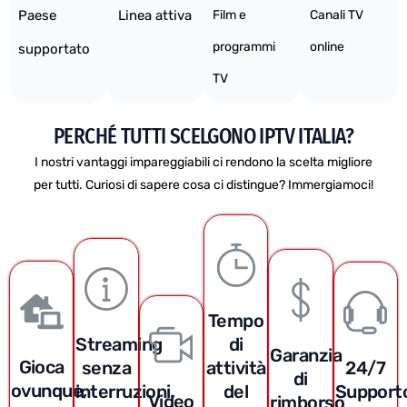
Paese
Linea attiva
Film e
Canali TV
programmi
online
supportato
TV
PERCHÉ TUTTI SCELGONO IPTV ITALIA?
I nostri vantaggi impareggiabili ci rendono la scelta migliore
per tutti. Curiosi di sapere cosa ci distingue? Immergiamoci!
Tempo
Streaming
di
Garanzia
Gioca
senza
attività
24/7
di
ovunque,
interruzioni,
del
Support
Video
rimborso