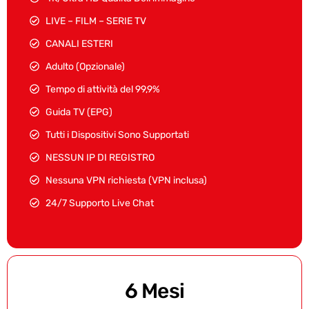
LIVE – FILM – SERIE TV
CANALI ESTERI
Adulto (Opzionale)
Tempo di attività del 99,9%
Guida TV (EPG)
Tutti i Dispositivi Sono Supportati
NESSUN IP DI REGISTRO
Nessuna VPN richiesta (VPN inclusa)
24/7 Supporto Live Chat
6 Mesi