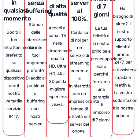
in
senza
server
di alta
di 7
Hai
qualsiasi
buffering!
al
qualità
giorni
bisogno di
momento
100%.
aiuto? Il
Stanco
Accedi ai
La tua
nostro
Goditi il ​​
delle
Conta su
canali TV
felicità è
supporto
tuo
interruzioni
di noi per
nelle
la nostra
clienti è
intrattenimento
durante i
un
straordinarie
principale
pronto
preferito
tuoi
servizio di
qualità
preoccupazione!
24/7, per
su
programmi
streaming
HD, Ultra
Ecco
un’assisten
qualsiasi
preferiti?
coerente
HD, 4K e
perché
rapida e
dispositivo
Dì addio ai
e
SD per la
forniamo
reattiva.
con il
problemi
ininterrotto
migliore
una
La vostra
nostro
di
con un
esperienza
garanzia
soddisfazio
versatile
buffering
impressionante
visiva.
di
è la nostra
servizio
con i
tempo di
rimborso
priorità!
IPTV.
nostri
attività del
di 7 giorni.
server.
server del
99,95%.