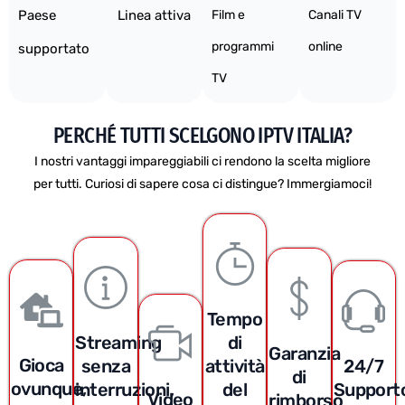
Paese
Linea attiva
Film e
Canali TV
programmi
online
supportato
TV
PERCHÉ TUTTI SCELGONO IPTV ITALIA?
I nostri vantaggi impareggiabili ci rendono la scelta migliore
per tutti. Curiosi di sapere cosa ci distingue? Immergiamoci!
Tempo
Streaming
di
Garanzia
Gioca
senza
attività
24/7
di
ovunque,
interruzioni,
del
Support
Video
rimborso