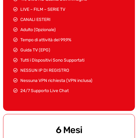
LIVE – FILM – SERIE TV
CANALI ESTERI
Adulto (Opzionale)
Tempo di attività del 99,9%
Guida TV (EPG)
Tutti i Dispositivi Sono Supportati
NESSUN IP DI REGISTRO
Nessuna VPN richiesta (VPN inclusa)
24/7 Supporto Live Chat
6 Mesi