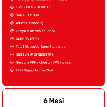
LIVE – FILM – SERIE TV
CANALI ESTERI
Adulto (Opzionale)
Tempo di attività del 99,9%
Guida TV (EPG)
Tutti i Dispositivi Sono Supportati
NESSUN IP DI REGISTRO
Nessuna VPN richiesta (VPN inclusa)
24/7 Supporto Live Chat
6 Mesi