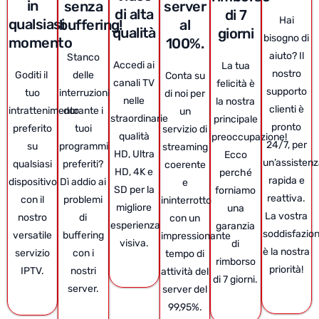
in
senza
server
di alta
di 7
Hai
qualsiasi
buffering!
al
qualità
giorni
bisogno di
momento
100%.
aiuto? Il
Stanco
Accedi ai
La tua
nostro
Goditi il ​​
delle
Conta su
canali TV
felicità è
supporto
tuo
interruzioni
di noi per
nelle
la nostra
clienti è
intrattenimento
durante i
un
straordinarie
principale
pronto
preferito
tuoi
servizio di
qualità
preoccupazione!
24/7, per
su
programmi
streaming
HD, Ultra
Ecco
un’assisten
qualsiasi
preferiti?
coerente
HD, 4K e
perché
rapida e
dispositivo
Dì addio ai
e
SD per la
forniamo
reattiva.
con il
problemi
ininterrotto
migliore
una
La vostra
nostro
di
con un
esperienza
garanzia
soddisfazio
versatile
buffering
impressionante
visiva.
di
è la nostra
servizio
con i
tempo di
rimborso
priorità!
IPTV.
nostri
attività del
di 7 giorni.
server.
server del
99,95%.