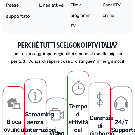
Paese
Linea attiva
Film e
Canali TV
programmi
online
supportato
TV
PERCHÉ TUTTI SCELGONO IPTV ITALIA?
I nostri vantaggi impareggiabili ci rendono la scelta migliore
per tutti. Curiosi di sapere cosa ci distingue? Immergiamoci!
Tempo
Streaming
di
Garanzia
Gioca
senza
attività
24/7
di
ovunque,
interruzioni,
del
Support
Video
rimborso