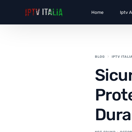
Home
Iptv 
BLOG
IPTV ITALI
Sicu
Prot
Dura