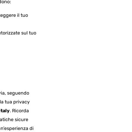
dono:
teggere il tuo
torizzate sul tuo
avia, seguendo
la tua privacy
italy
. Ricorda
ratiche sicure
un’esperienza di