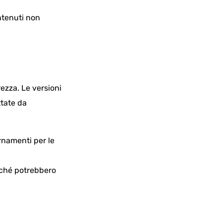
ntenuti non
rezza. Le versioni
ttate da
ornamenti per le
oiché potrebbero