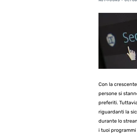
NOT-FOUND
OCTOBE
Con la crescente 
persone si stann
preferiti. Tutta
riguardanti la si
durante lo stream
i tuoi programmi 