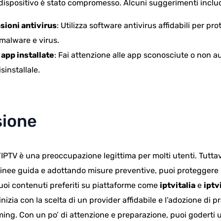
 dispositivo è stato compromesso. Alcuni suggerimenti inclu
sioni antivirus
: Utilizza software antivirus affidabili per pro
 malware e virus.
 app installate
: Fai attenzione alle app sconosciute o non au
sinstallale.
sione
l’IPTV è una preoccupazione legittima per molti utenti. Tutt
linee guida e adottando misure preventive, puoi proteggere 
tuoi contenuti preferiti su piattaforme come
iptvitalia
e
iptv
inizia con la scelta di un provider affidabile e l’adozione di p
ming. Con un po’ di attenzione e preparazione, puoi goderti 