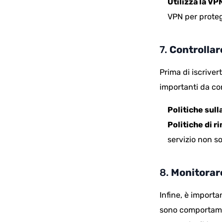
Utilizza la VP
VPN per protegg
7.
Controllare
Prima di iscriver
importanti da co
Politiche sull
Politiche di 
servizio non so
8.
Monitorare
Infine, è importa
sono comportamen